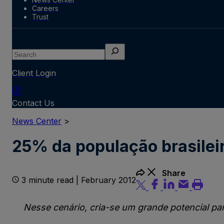
Careers
Trust
Search
Client Login
Contact Us
News Center
>
25% da população brasileir
Share
3 minute read | February 2012
Nesse cenário, cria-se um grande potencial par