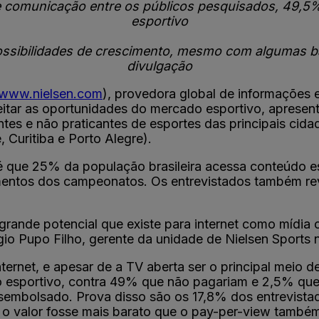
de comunicação entre os públicos pesquisados, 49,5
esportivo
ossibilidades de crescimento, mesmo com algumas bar
divulgação
www.nielsen.com
), provedora global de informações e
itar as oportunidades do mercado esportivo, apresen
tes e não praticantes de esportes das principais cidad
, Curitiba e Porto Alegre).
que 25% da população brasileira acessa conteúdo espo
momentos dos campeonatos. Os entrevistados também r
grande potencial que existe para internet como mídi
rgio Pupo Filho, gerente da unidade de Nielsen Sports n
nternet, e apesar de a TV aberta ser o principal meio
o esportivo, contra 49% que não pagariam e 2,5% que
sembolsado. Prova disso são os 17,8% dos entrevista
 o valor fosse mais barato que o pay-per-view també