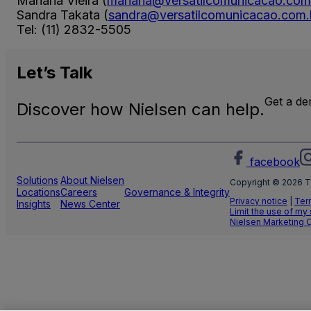
Mariana Vieira (
mariana@versatilcomunicacao.com
Sandra Takata (
sandra@versatilcomunicacao.com.
Tel: (11) 2832-5505
Let’s
Talk
Get a d
Discover how Nielsen can help.
facebook
Solutions
About Nielsen
Copyright © 2026 T
Locations
Careers
Governance & Integrity
Privacy notice
|
Ter
Insights
News Center
Limit the use of my
Nielsen Marketing 