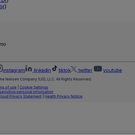
.br
)
br
)
emo
instagram
linkedin
tiktok
twitter
youtube
he Nielsen Company (US), LLC. All Rights Reserved.
ms of use
|
Cookie Settings
 sensitive personal information
Cloud Privacy Statement
|
Health Privacy Notice