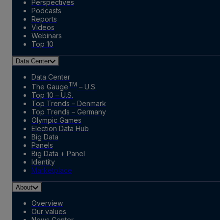
Perspectives
Podcasts
Reports
Videos
Webinars
Top 10
Data Center
Data Center
TM
The Gauge
– U.S.
Top 10 – U.S.
Top Trends – Denmark
Top Trends – Germany
Olympic Games
Election Data Hub
Big Data
Panels
Big Data + Panel
Identity
Marketplace
About
Overview
Our values
News Center